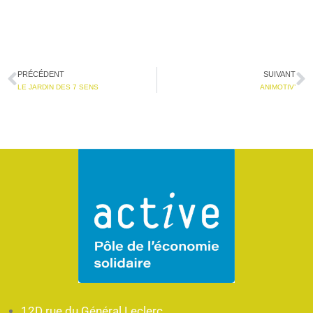
PRÉCÉDENT
SUIVANT
LE JARDIN DES 7 SENS
ANIMOTIV’
12D rue du Général Leclerc