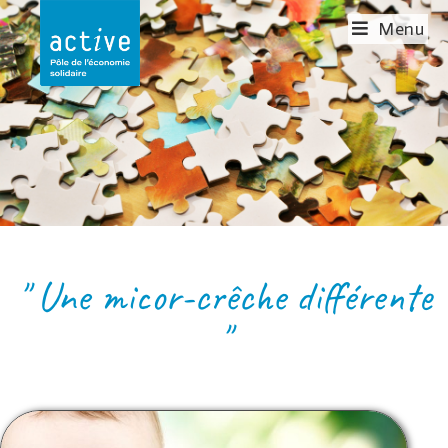
Menu
LA CAHUTE DES
LOULOUS
" Une micor-crêche différente
"