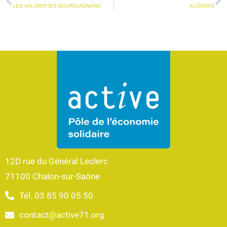
LES VALORISTES BOURGUIGNONS
ALÔSNYS
12D rue du Général Leclerc
71100 Chalon-sur-Saône
Tél. 03 85 90 05 50
contact@active71.org