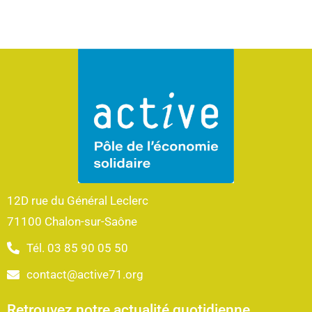
12D rue du Général Leclerc
71100 Chalon-sur-Saône
Tél. 03 85 90 05 50
contact@active71.org
Retrouvez notre actualité quotidienne