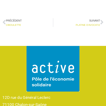
PRÉCÉDENT
SUIVANT
CIBOULETTE
PLATINE D’AVOCAT.E
12D rue du Général Leclerc
71100 Chalon-sur-Saône