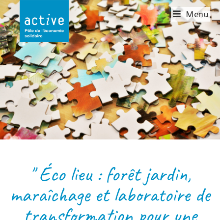
Menu
LA VIE A BARRAND,
SYLVE
NOURRICIÈRE
" Éco lieu : forêt jardin,
maraîchage et laboratoire de
transformation pour une