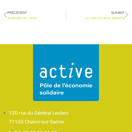
PRÉCÉDENT
SUIVANT
SEMEURS DE LIENS
LES HAUTS LIENS MORVAN
12D rue du Général Leclerc
71100 Chalon-sur-Saône