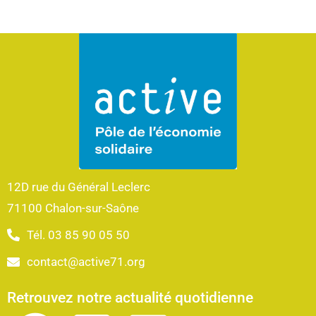
12D rue du Général Leclerc
71100 Chalon-sur-Saône
Tél. 03 85 90 05 50
contact@active71.org
Retrouvez notre actualité quotidienne