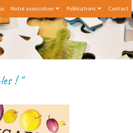
us
Notre association
Publications
Contact
TES
es ! "