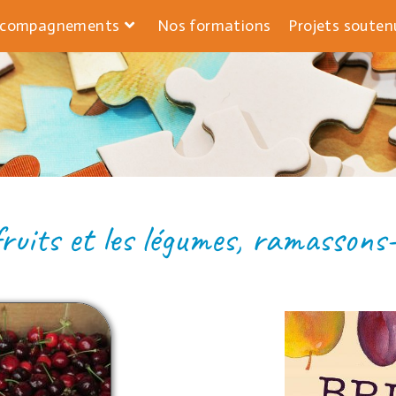
ccompagnements
Nos formations
Projets souten
 BRIGADE DES COMPO
fruits et les légumes, ramassons-l