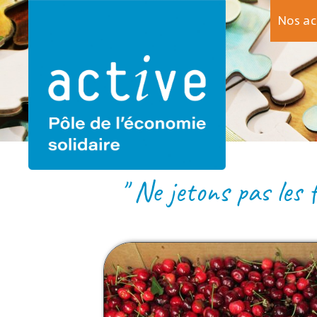
Nos a
LA
" Ne jetons pas les 