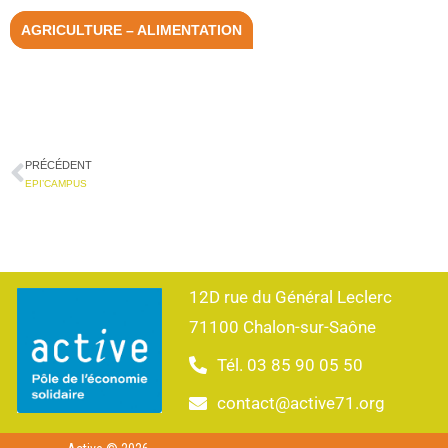
AGRICULTURE – ALIMENTATION
PRÉCÉDENT
EPI’CAMPUS
12D rue du Général Leclerc
71100 Chalon-sur-Saône
Tél. 03 85 90 05 50
contact@active71.org