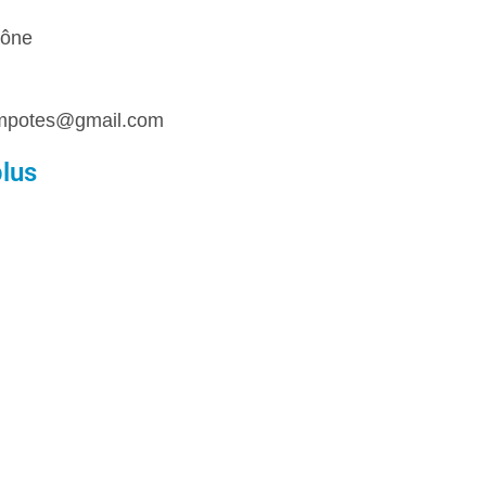
aône
mpotes@gmail.com
plus