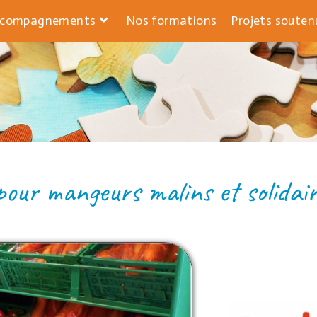
ccompagnements
Nos formations
Projets souten
RY – ECONOMIE SOLI
 pour mangeurs malins et solidair