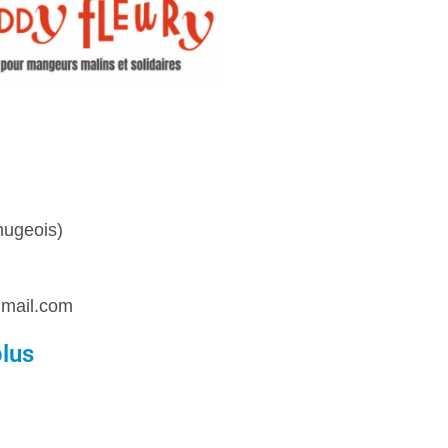
nugeois)
mail.com
plus